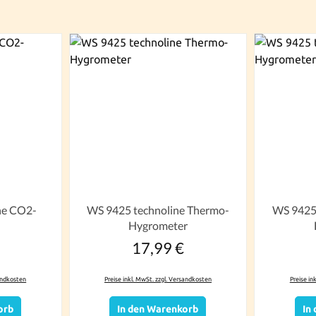
ne CO2-
WS 9425 technoline Thermo-
WS 9425 
Hygrometer
17,99 €
r Preis:
Regulärer Preis:
sandkosten
Preise inkl. MwSt. zzgl. Versandkosten
Preise in
orb
In den Warenkorb
In