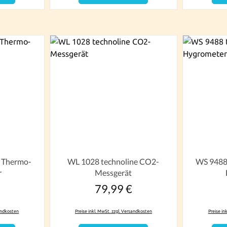
e Thermo-
WL 1028 technoline CO2-
WS 9488 
r
Messgerät
79,99 €
r Preis:
Regulärer Preis:
sandkosten
Preise inkl. MwSt. zzgl. Versandkosten
Preise in