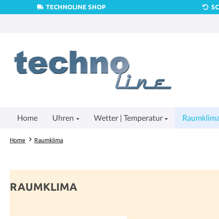
TECHNOLINE SHOP
S
um Hauptinhalt springen
Zur Suche springen
Zur Hauptnavigation springen
Home
Uhren
Wetter | Temperatur
Raumklim
Home
Raumklima
RAUMKLIMA