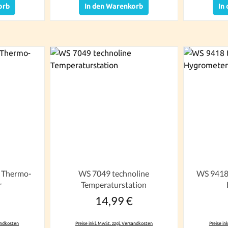
orb
In den Warenkorb
In
e Thermo-
WS 7049 technoline
WS 9418 
r
Temperaturstation
14,99 €
r Preis:
Regulärer Preis:
sandkosten
Preise inkl. MwSt. zzgl. Versandkosten
Preise in