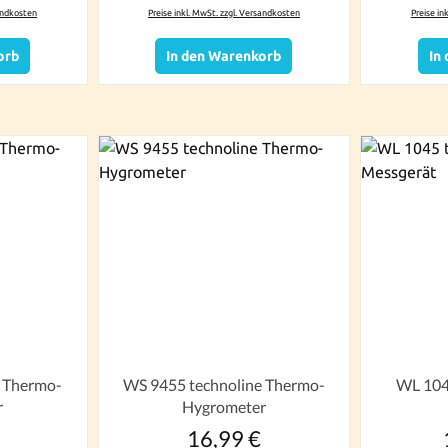
sandkosten
Preise inkl. MwSt. zzgl. Versandkosten
Preise in
orb
In den Warenkorb
In
e Thermo-
WS 9455 technoline Thermo-
WL 104
r
Hygrometer
16,99 €
r Preis:
Regulärer Preis: