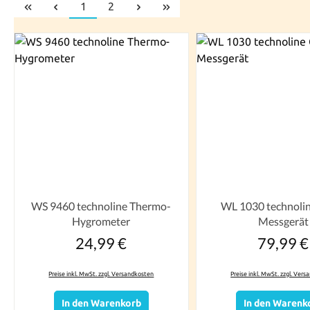
Seite
Seite
1
2
WS 9460 technoline Thermo-
WL 1030 technoli
Hygrometer
Messgerät
24,99 €
79,99 €
Regulärer Preis:
Reguläre
Preise inkl. MwSt. zzgl. Versandkosten
Preise inkl. MwSt. zzgl. Ver
In den Warenkorb
In den Warenk