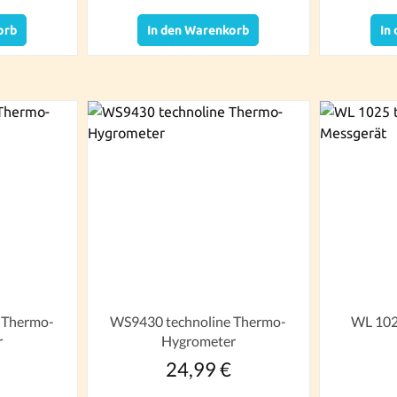
orb
In den Warenkorb
In
WS9430 technoline Thermo-
WL 102
r
Hygrometer
24,99 €
r Preis:
Regulärer Preis: