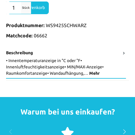
Produkt Anzahl: Gib den gewünschten Wert ein oder benutze die Sch
In den Warenkorb
Stück
Produktnummer:
WS9425SCHWARZ
Matchcode:
06662
Beschreibung
• Innentemperaturanzeige in °C oder °F•
Innenluftfeuchtigkeitsanzeige• MIN/MAX-Anzeige•
Raumkomfortanzeige• Wandaufhängung,…
Mehr
Warum bei uns einkaufen?