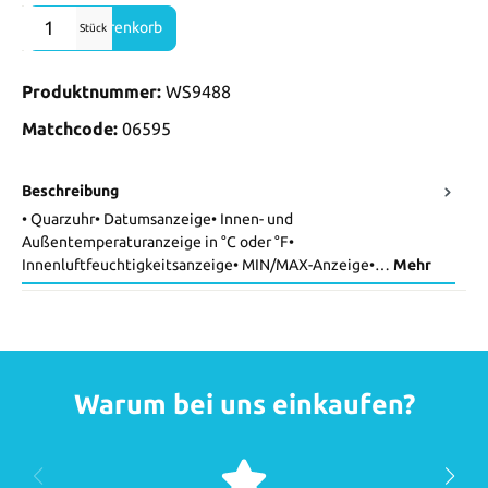
Produkt Anzahl: Gib den gewünschten Wert ein oder benutze die Sch
In den Warenkorb
Stück
Produktnummer:
WS9488
Matchcode:
06595
Beschreibung
• Quarzuhr• Datumsanzeige• Innen- und
Außentemperaturanzeige in °C oder °F•
Innenluftfeuchtigkeitsanzeige• MIN/MAX-Anzeige•…
Mehr
Warum bei uns einkaufen?