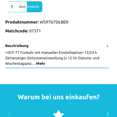
Produkt Anzahl: Gib den gewünschten Wert ein oder benutze die Sch
In den Warenkorb
Stück
Produktnummer:
WS9767SILBER
Matchcode:
07371
Beschreibung
• DCF-77 Funkuhr mit manueller Einstelloption• 12/24 h
Zeitanzeige• Zeitzoneneinstellung (± 12 h)• Datums- und
Wochentagsanz…
Mehr
Warum bei uns einkaufen?