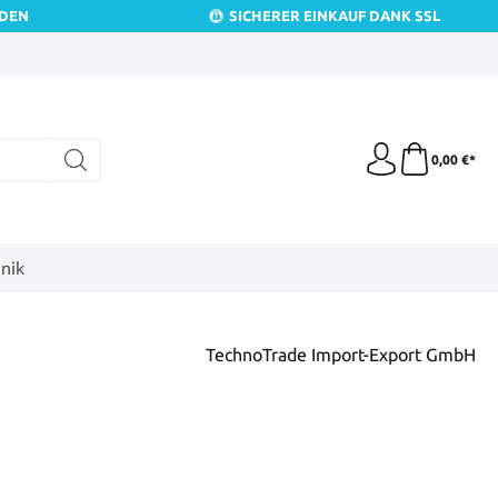
NDEN
SICHERER EINKAUF DANK SSL
0,00 €*
nik
TechnoTrade Import-Export GmbH
is: