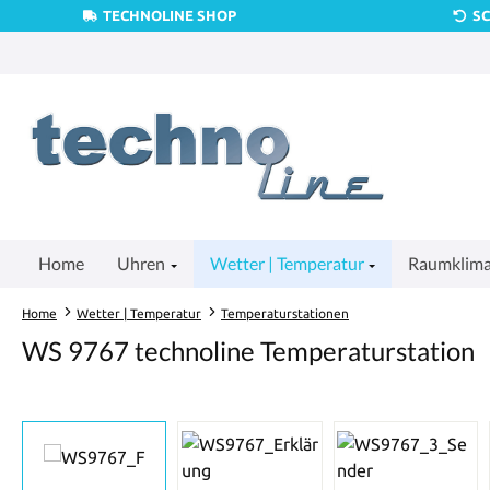
TECHNOLINE SHOP
S
um Hauptinhalt springen
Zur Suche springen
Zur Hauptnavigation springen
Home
Uhren
Wetter | Temperatur
Raumklim
Home
Wetter | Temperatur
Temperaturstationen
WS 9767 technoline Temperaturstation
Bildergalerie überspringen