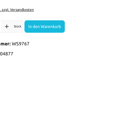
t. zzgl. Versandkosten
l: Gib den gewünschten Wert ein oder benutze die Schaltflächen 
In den Warenkorb
Stück
mmer:
WS9767
04877