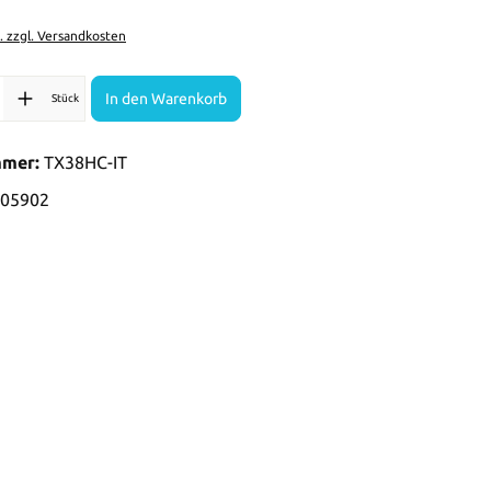
t. zzgl. Versandkosten
l: Gib den gewünschten Wert ein oder benutze die Schaltflächen 
In den Warenkorb
Stück
mmer:
TX38HC-IT
05902