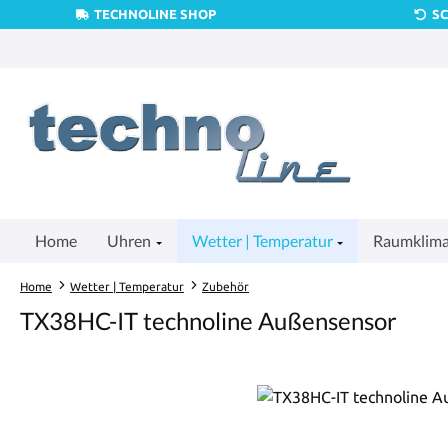
TECHNOLINE SHOP
S
um Hauptinhalt springen
Zur Suche springen
Zur Hauptnavigation springen
Home
Uhren
Wetter | Temperatur
Raumklim
Home
Wetter | Temperatur
Zubehör
TX38HC-IT technoline Außensensor
Bildergalerie überspringen