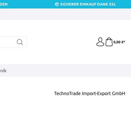
NDEN
SICHERER EINKAUF DANK SSL
0,00 €*
nik
TechnoTrade Import-Export GmbH
is: