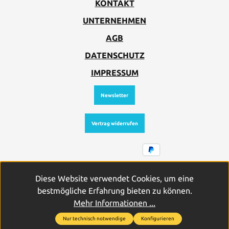
KONTAKT
UNTERNEHMEN
AGB
DATENSCHUTZ
IMPRESSUM
Newsletter
Vertrag widerrufen
Alle Preise inkl. gesetzl. Mehrwertsteuer zzgl.
Diese Website verwendet Cookies, um eine
Versandkosten
und ggf. Nachnahmegebühren, wenn nicht
bestmögliche Erfahrung bieten zu können.
anders angegeben.
Mehr Informationen ...
Nur technisch notwendige
Konfigurieren
2026
© PROFICELL Batterien GmbH & Co. Vertriebs-KG