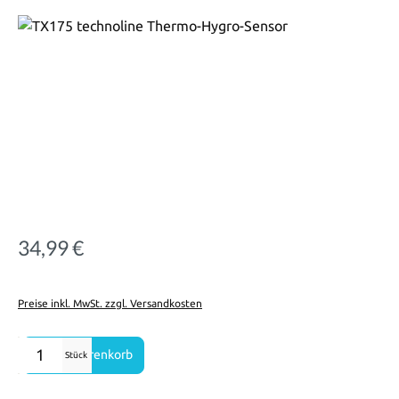
Bildergalerie überspringen
34,99 €
Regulärer Preis:
Preise inkl. MwSt. zzgl. Versandkosten
Produkt Anzahl: Gib den gewünschten Wert ein oder benutze die Sch
In den Warenkorb
Stück