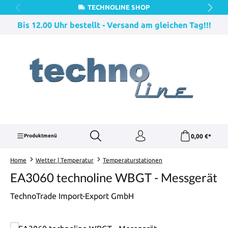
TECHNOLINE SHOP
Zum Hauptinhalt springen
Bis 12.00 Uhr bestellt - Versand am gleichen Tag!!!
0,00 €*
Produktmenü
Home
Wetter | Temperatur
Temperaturstationen
EA3060 technoline WBGT - Messgerät
TechnoTrade Import-Export GmbH
Bildergalerie überspringen