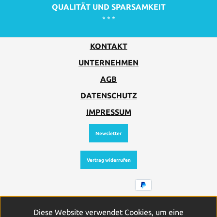
QUALITÄT UND SPARSAMKEIT
* * *
KONTAKT
UNTERNEHMEN
AGB
DATENSCHUTZ
IMPRESSUM
Newsletter
Vertrag widerrufen
Alle Preise inkl. gesetzl. Mehrwertsteuer zzgl.
Diese Website verwendet Cookies, um eine