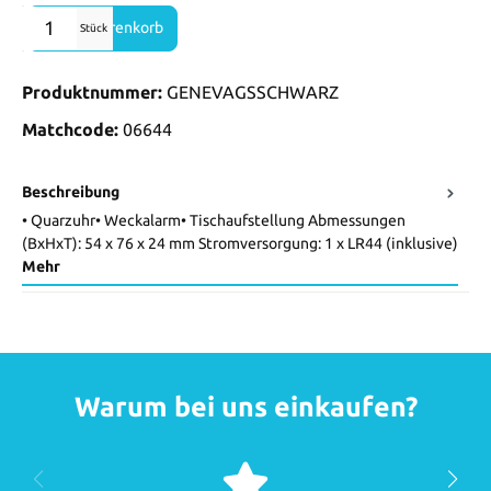
Produkt Anzahl: Gib den gewünschten Wert ein oder benutze die Sch
In den Warenkorb
Stück
Produktnummer:
GENEVAGSSCHWARZ
Matchcode:
06644
Beschreibung
• Quarzuhr• Weckalarm• Tischaufstellung Abmessungen
(BxHxT): 54 x 76 x 24 mm Stromversorgung: 1 x LR44 (inklusive)
Mehr
Warum bei uns einkaufen?