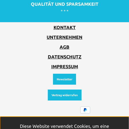
QUALITÄT UND SPARSAMKEIT
* * *
KONTAKT
UNTERNEHMEN
AGB
DATENSCHUTZ
IMPRESSUM
Newsletter
Vertrag widerrufen
Alle Preise inkl. gesetzl. Mehrwertsteuer zzgl.
Diese Website verwendet Cookies, um eine