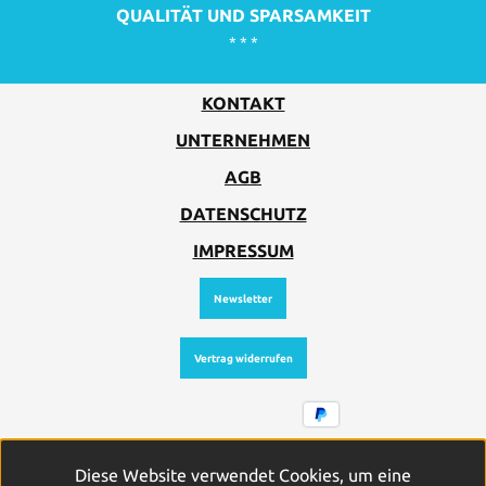
QUALITÄT UND SPARSAMKEIT
* * *
KONTAKT
UNTERNEHMEN
AGB
DATENSCHUTZ
IMPRESSUM
Newsletter
Vertrag widerrufen
Alle Preise inkl. gesetzl. Mehrwertsteuer zzgl.
Diese Website verwendet Cookies, um eine