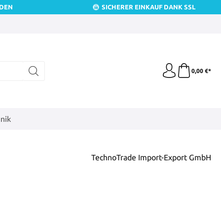
NDEN
SICHERER EINKAUF DANK SSL
0,00 €*
nik
TechnoTrade Import-Export GmbH
is: