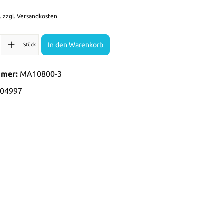
t. zzgl. Versandkosten
l: Gib den gewünschten Wert ein oder benutze die Schaltflächen 
In den Warenkorb
Stück
mmer:
MA10800-3
04997