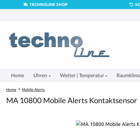
TECHNOLINE SHOP
S
um Hauptinhalt springen
Zur Suche springen
Zur Hauptnavigation springen
Home
Uhren
Wetter | Temperatur
Raumklim
Home
Mobile Alerts
MA 10800 Mobile Alerts Kontaktsensor
Bildergalerie überspringen