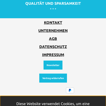
QUALITÄT UND SPARSAMKEIT
* * *
KONTAKT
UNTERNEHMEN
AGB
DATENSCHUTZ
IMPRESSUM
Newsletter
Vertrag widerrufen
Alle Preise inkl. gesetzl. Mehrwertsteuer zzgl.
Diese Website verwendet Cookies, um eine