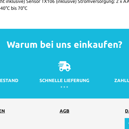
t inklusive) Sensor TX106 (inklusive) Stromversorgung: 2 x AA
40°C bis 70°C
Warum bei uns einkaufen?
ESTAND
SCHNELLE LIEFERUNG
ZAHLU
* * *
EN
AGB
D