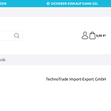
NDEN
SICHERER EINKAUF DANK SSL
0,00 €*
nik
TechnoTrade Import-Export GmbH
is: