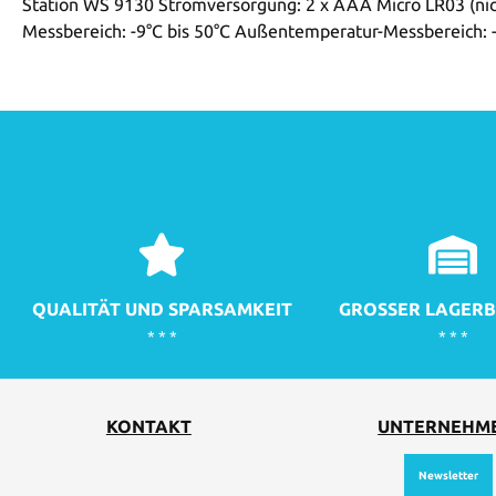
Station WS 9130 Stromversorgung: 2 x AAA Micro LR03 (nich
Messbereich: -9°C bis 50°C Außentemperatur-Messbereich: -
QUALITÄT UND SPARSAMKEIT
GROSSER LAGERB
* * *
* * *
KONTAKT
UNTERNEHM
Newsletter