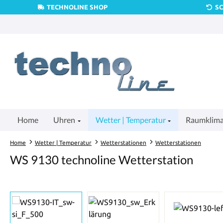
TECHNOLINE SHOP
S
um Hauptinhalt springen
Zur Suche springen
Zur Hauptnavigation springen
Home
Uhren
Wetter | Temperatur
Raumklim
Home
Wetter | Temperatur
Wetterstationen
Wetterstationen
WS 9130 technoline Wetterstation
Bildergalerie überspringen