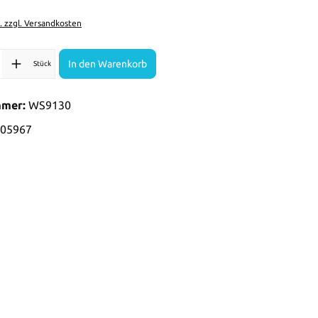
t. zzgl. Versandkosten
l: Gib den gewünschten Wert ein oder benutze die Schaltflächen 
In den Warenkorb
Stück
mmer:
WS9130
05967