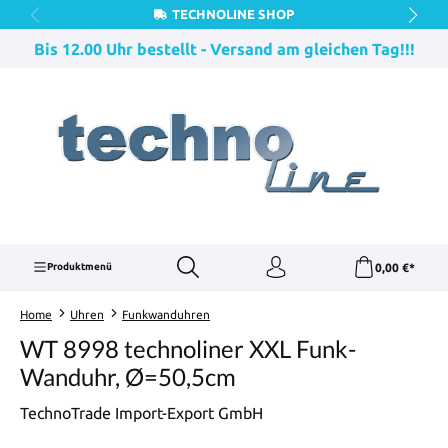
TECHNOLINE SHOP
Zum Hauptinhalt springen
Bis 12.00 Uhr bestellt - Versand am gleichen Tag!!!
0,00 €*
Produktmenü
Home
Uhren
Funkwanduhren
WT 8998 technoliner XXL Funk-
Wanduhr, Ø=50,5cm
TechnoTrade Import-Export GmbH