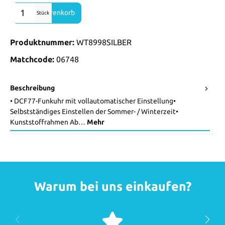
Produkt Anzahl: Gib den gewünschten Wert ein oder benutze die Sch
In den Warenkorb
Stück
Produktnummer:
WT8998SILBER
Matchcode:
06748
Beschreibung
• DCF77-Funkuhr mit vollautomatischer Einstellung•
Selbstständiges Einstellen der Sommer- / Winterzeit•
Kunststoffrahmen Ab…
Mehr
Warum bei uns einkaufen?