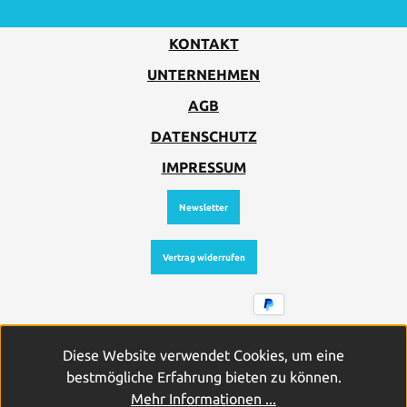
KONTAKT
UNTERNEHMEN
AGB
DATENSCHUTZ
IMPRESSUM
Newsletter
Vertrag widerrufen
Alle Preise inkl. gesetzl. Mehrwertsteuer zzgl.
Diese Website verwendet Cookies, um eine
Versandkosten
und ggf. Nachnahmegebühren, wenn nicht
bestmögliche Erfahrung bieten zu können.
anders angegeben.
Mehr Informationen ...