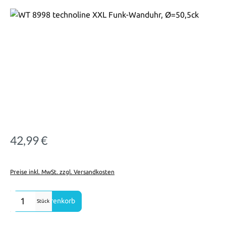
Bildergalerie überspringen
42,99 €
Regulärer Preis:
Preise inkl. MwSt. zzgl. Versandkosten
Produkt Anzahl: Gib den gewünschten Wert ein oder benutze die Sch
In den Warenkorb
Stück