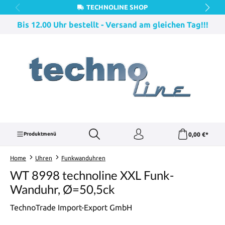
TECHNOLINE SHOP
Zum Hauptinhalt springen
Bis 12.00 Uhr bestellt - Versand am gleichen Tag!!!
0,00 €*
Produktmenü
Home
Uhren
Funkwanduhren
WT 8998 technoline XXL Funk-
Wanduhr, Ø=50,5ck
TechnoTrade Import-Export GmbH