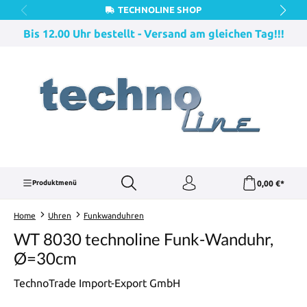
TECHNOLINE SHOP
Zum Hauptinhalt springen
Bis 12.00 Uhr bestellt - Versand am gleichen Tag!!!
0,00 €*
Produktmenü
Home
Uhren
Funkwanduhren
WT 8030 technoline Funk-Wanduhr,
Ø=30cm
TechnoTrade Import-Export GmbH