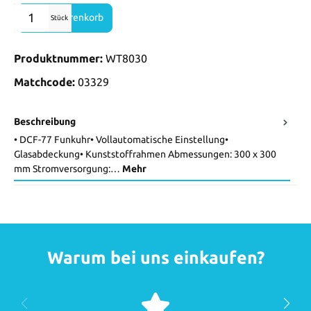
Produkt Anzahl: Gib den gewünschten Wert ein oder benutze die Sch
In den Warenkorb
Stück
Produktnummer:
WT8030
Matchcode:
03329
Beschreibung
• DCF-77 Funkuhr• Vollautomatische Einstellung•
Glasabdeckung• Kunststoffrahmen Abmessungen: 300 x 300
mm Stromversorgung:…
Mehr
Warum bei uns einkaufen?