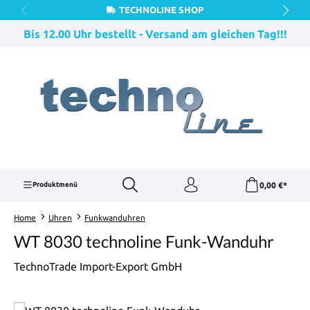
TECHNOLINE SHOP
Zum Hauptinhalt springen
Bis 12.00 Uhr bestellt - Versand am gleichen Tag!!!
0,00 €*
Produktmenü
Home
Uhren
Funkwanduhren
WT 8030 technoline Funk-Wanduhr
TechnoTrade Import-Export GmbH
Bildergalerie überspringen