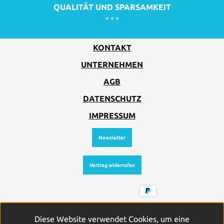
QUALITÄT UND SPARSAMKEIT
* * *
KONTAKT
UNTERNEHMEN
AGB
DATENSCHUTZ
IMPRESSUM
Newsletter
Vertrag widerrufen
Alle Preise inkl. gesetzl. Mehrwertsteuer zzgl.
Diese Website verwendet Cookies, um eine