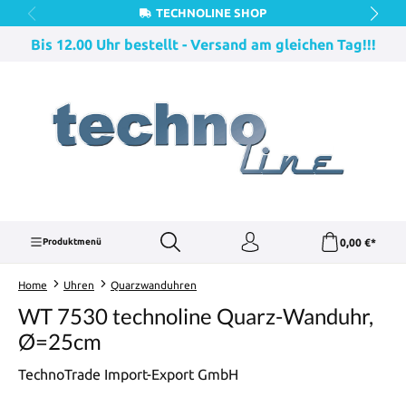
TECHNOLINE SHOP
Zum Hauptinhalt springen
Bis 12.00 Uhr bestellt - Versand am gleichen Tag!!!
0,00 €*
Produktmenü
Home
Uhren
Quarzwanduhren
WT 7530 technoline Quarz-Wanduhr,
Ø=25cm
TechnoTrade Import-Export GmbH