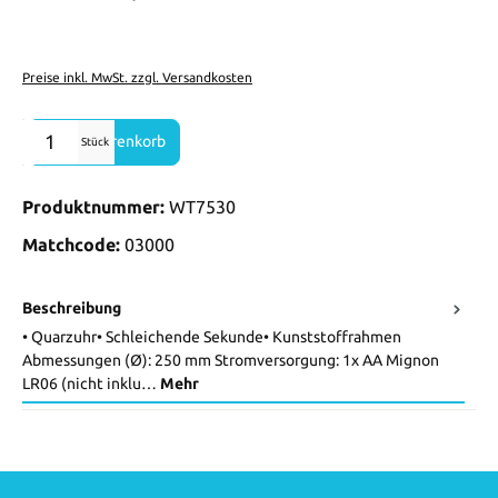
Preise inkl. MwSt. zzgl. Versandkosten
Produkt Anzahl: Gib den gewünschten Wert ein oder benutze die Sch
In den Warenkorb
Stück
Produktnummer:
WT7530
Matchcode:
03000
Beschreibung
• Quarzuhr• Schleichende Sekunde• Kunststoffrahmen
Abmessungen (Ø): 250 mm Stromversorgung: 1x AA Mignon
LR06 (nicht inklu…
Mehr