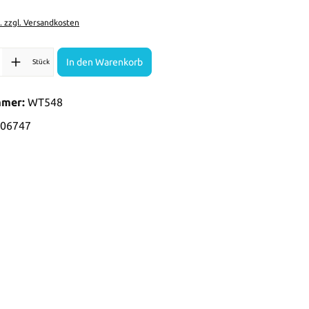
t. zzgl. Versandkosten
l: Gib den gewünschten Wert ein oder benutze die Schaltflächen 
In den Warenkorb
Stück
mmer:
WT548
06747