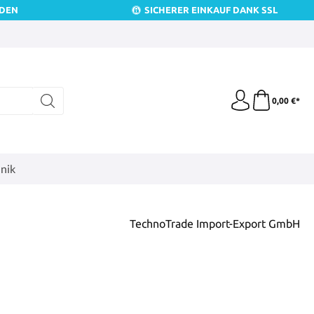
NDEN
SICHERER EINKAUF DANK SSL
0,00 €*
nik
TechnoTrade Import-Export GmbH
is: