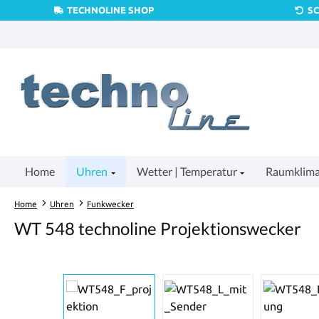
TECHNOLINE SHOP
S
um Hauptinhalt springen
Zur Suche springen
Zur Hauptnavigation springen
Home
Uhren
Wetter | Temperatur
Raumklim
Home
Uhren
Funkwecker
WT 548 technoline Projektionswecker
Bildergalerie überspringen