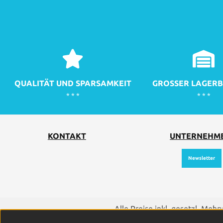
QUALITÄT UND SPARSAMKEIT
GROSSER LAGERB
* * *
* * *
KONTAKT
UNTERNEHM
Newsletter
Alle Preise inkl. gesetzl. Meh