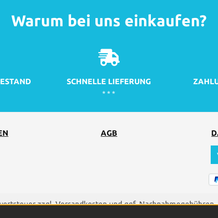
Warum bei uns einkaufen?
ESTAND
SCHNELLE LIEFERUNG
ZAHLU
* * *
EN
AGB
D
rwertsteuer zzgl.
Versandkosten
und ggf. Nachnahmegebühren, 