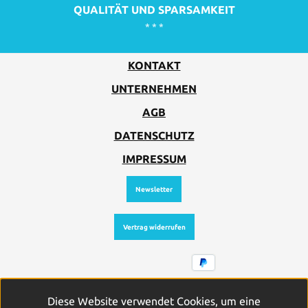
QUALITÄT UND SPARSAMKEIT
* * *
KONTAKT
UNTERNEHMEN
AGB
DATENSCHUTZ
IMPRESSUM
Newsletter
Vertrag widerrufen
Alle Preise inkl. gesetzl. Mehrwertsteuer zzgl.
Diese Website verwendet Cookies, um eine