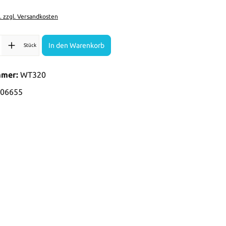
t. zzgl. Versandkosten
l: Gib den gewünschten Wert ein oder benutze die Schaltflächen 
In den Warenkorb
Stück
mmer:
WT320
06655