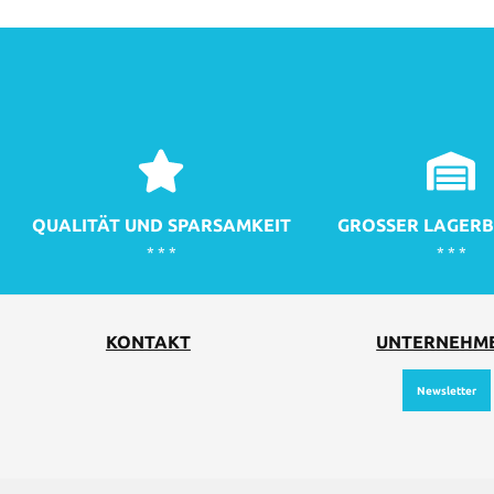
QUALITÄT UND SPARSAMKEIT
GROSSER LAGERB
* * *
* * *
KONTAKT
UNTERNEHM
Newsletter