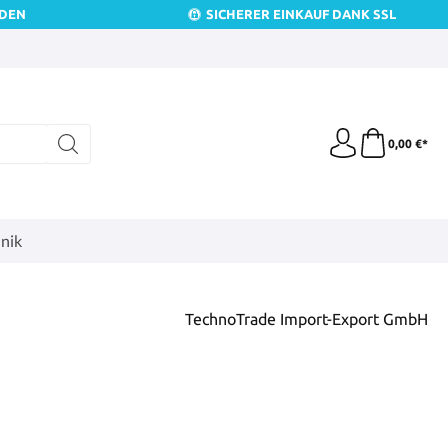
NDEN
SICHERER EINKAUF DANK SSL
0,00 €*
nik
TechnoTrade Import-Export GmbH
is: