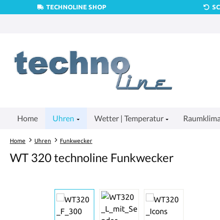
TECHNOLINE SHOP
S
um Hauptinhalt springen
Zur Suche springen
Zur Hauptnavigation springen
Home
Uhren
Wetter | Temperatur
Raumklim
Home
Uhren
Funkwecker
WT 320 technoline Funkwecker
Bildergalerie überspringen