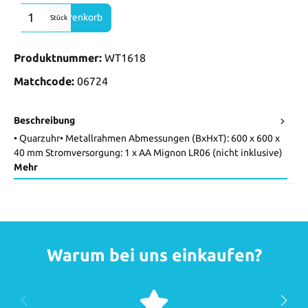
Produkt Anzahl: Gib den gewünschten Wert ein oder benutze die Sch
In den Warenkorb
Stück
Produktnummer:
WT1618
Matchcode:
06724
Beschreibung
• Quarzuhr• Metallrahmen Abmessungen (BxHxT): 600 x 600 x
40 mm Stromversorgung: 1 x AA Mignon LR06 (nicht inklusive)
Mehr
Warum bei uns einkaufen?