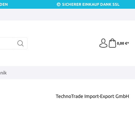
NDEN
SICHERER EINKAUF DANK SSL
0,00 €*
nik
TechnoTrade Import-Export GmbH
is: