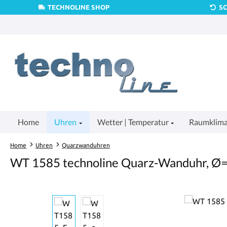
TECHNOLINE SHOP
S
um Hauptinhalt springen
Zur Suche springen
Zur Hauptnavigation springen
Home
Uhren
Wetter | Temperatur
Raumklim
Home
Uhren
Quarzwanduhren
WT 1585 technoline Quarz-Wanduhr, Ø
Bildergalerie überspringen