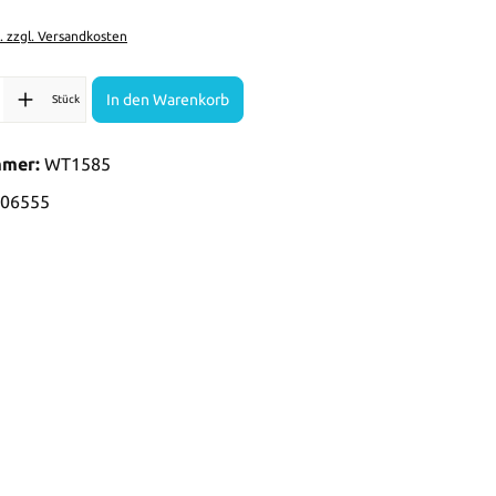
t. zzgl. Versandkosten
l: Gib den gewünschten Wert ein oder benutze die Schaltflächen 
In den Warenkorb
Stück
mmer:
WT1585
06555