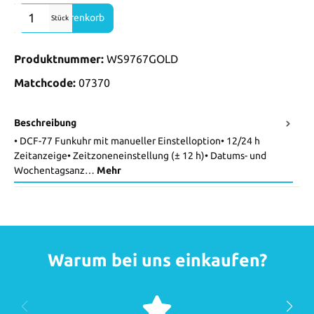
Produkt Anzahl: Gib den gewünschten Wert ein oder benutze die Sch
In den Warenkorb
Stück
Produktnummer:
WS9767GOLD
Matchcode:
07370
Beschreibung
• DCF-77 Funkuhr mit manueller Einstelloption• 12/24 h
Zeitanzeige• Zeitzoneneinstellung (± 12 h)• Datums- und
Wochentagsanz…
Mehr
Warum bei uns einkaufen?