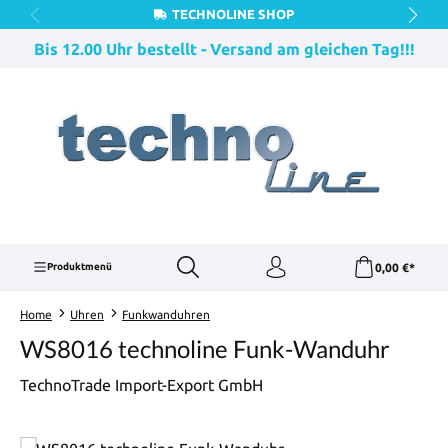
TECHNOLINE SHOP
Zum Hauptinhalt springen
Bis 12.00 Uhr bestellt - Versand am gleichen Tag!!!
0,00 €*
Produktmenü
Home
Uhren
Funkwanduhren
WS8016 technoline Funk-Wanduhr
TechnoTrade Import-Export GmbH
Bildergalerie überspringen