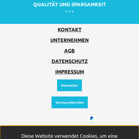
QUALITÄT UND SPARSAMKEIT
* * *
KONTAKT
UNTERNEHMEN
AGB
DATENSCHUTZ
IMPRESSUM
Newsletter
Vertrag widerrufen
Alle Preise inkl. gesetzl. Mehrwertsteuer zzgl.
Diese Website verwendet Cookies, um eine