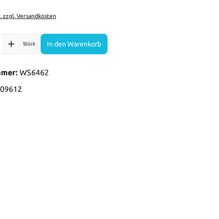
t. zzgl. Versandkosten
l: Gib den gewünschten Wert ein oder benutze die Schaltflächen 
In den Warenkorb
Stück
mmer:
WS6462
09612