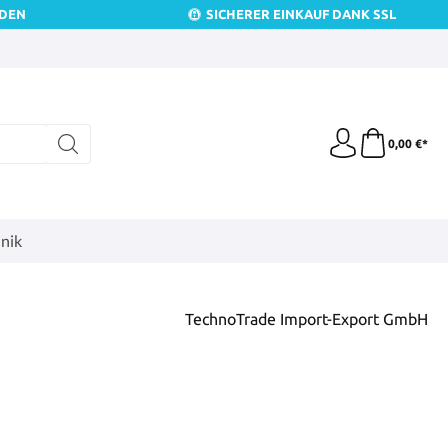
NDEN
SICHERER EINKAUF DANK SSL
0,00 €*
nik
TechnoTrade Import-Export GmbH
is: