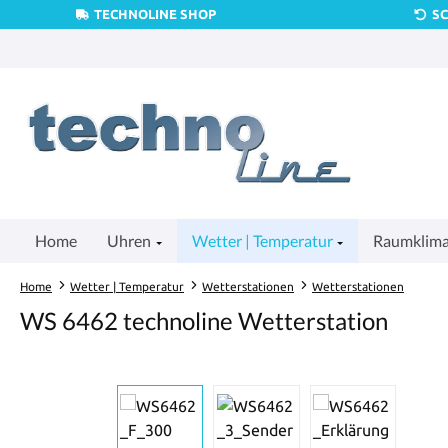
TECHNOLINE SHOP
S
um Hauptinhalt springen
Zur Suche springen
Zur Hauptnavigation springen
Home
Uhren
Wetter | Temperatur
Raumklim
Home
Wetter | Temperatur
Wetterstationen
Wetterstationen
WS 6462 technoline Wetterstation
Bildergalerie überspringen