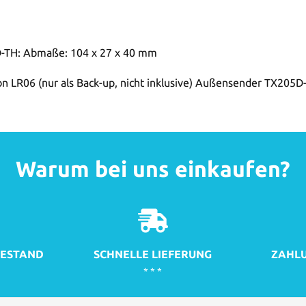
D-TH: Abmaße: 104 x 27 x 40 mm
non LR06 (nur als Back-up, nicht inklusive) Außensender TX205D
Warum bei uns einkaufen?
ESTAND
SCHNELLE LIEFERUNG
ZAHLU
* * *