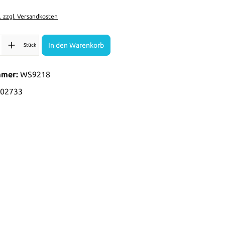
t. zzgl. Versandkosten
l: Gib den gewünschten Wert ein oder benutze die Schaltflächen 
In den Warenkorb
Stück
mmer:
WS9218
02733