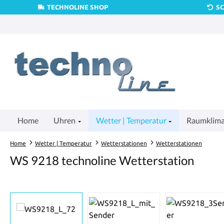
TECHNOLINE SHOP
S
um Hauptinhalt springen
Zur Suche springen
Zur Hauptnavigation springen
Home
Uhren
Wetter | Temperatur
Raumklim
Home
Wetter | Temperatur
Wetterstationen
Wetterstationen
WS 9218 technoline Wetterstation
Bildergalerie überspringen