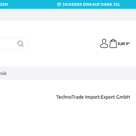
NDEN
SICHERER EINKAUF DANK SSL
0,00 €*
nik
TechnoTrade Import-Export GmbH
is: