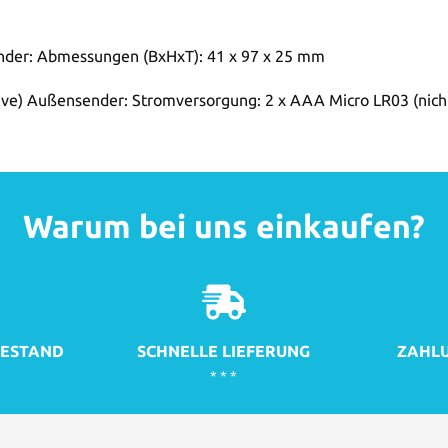
nder: Abmessungen (BxHxT): 41 x 97 x 25 mm
sive) Außensender: Stromversorgung: 2 x AAA Micro LR03 (nicht
Warum bei uns einkaufen?
ESTAND
SCHNELLE LIEFERUNG
ZAHLU
* * *