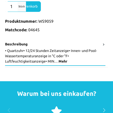
Produkt Anzahl: Gib den gewünschten Wert ein oder benutze die Sch
In den Warenkorb
Stück
Produktnummer:
WS9059
Matchcode:
04645
Beschreibung
• Quartzuhr• 12/24 Stunden Zeitanzeige• Innen- und Pool-
Wassertemperaturanzeige in °C oder °F•
Luftfeuchtigkeitsanzeige• MIN…
Mehr
Warum bei uns einkaufen?