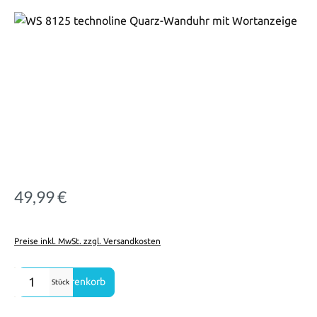
Bildergalerie überspringen
49,99 €
Regulärer Preis:
Preise inkl. MwSt. zzgl. Versandkosten
Produkt Anzahl: Gib den gewünschten Wert ein oder benutze die Sch
In den Warenkorb
Stück