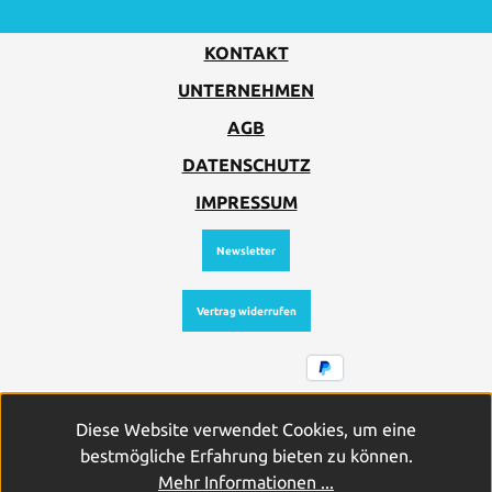
KONTAKT
UNTERNEHMEN
AGB
DATENSCHUTZ
IMPRESSUM
Newsletter
Vertrag widerrufen
Alle Preise inkl. gesetzl. Mehrwertsteuer zzgl.
Diese Website verwendet Cookies, um eine
Versandkosten
und ggf. Nachnahmegebühren, wenn nicht
bestmögliche Erfahrung bieten zu können.
anders angegeben.
Mehr Informationen ...