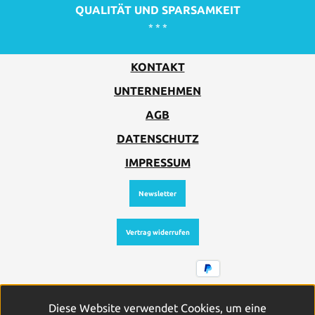
QUALITÄT UND SPARSAMKEIT
* * *
KONTAKT
UNTERNEHMEN
AGB
DATENSCHUTZ
IMPRESSUM
Newsletter
Vertrag widerrufen
Alle Preise inkl. gesetzl. Mehrwertsteuer zzgl.
Diese Website verwendet Cookies, um eine