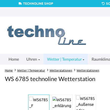
TECHNOLINE SHOP
S
um Hauptinhalt springen
Zur Suche springen
Zur Hauptnavigation springen
Home
Uhren
Wetter | Temperatur
Raumklim
Home
Wetter | Temperatur
Wetterstationen
Wetterstationen
WS 6785 technoline Wetterstation
Bildergalerie überspringen