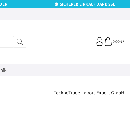
NDEN
SICHERER EINKAUF DANK SSL
0,00 €*
nik
TechnoTrade Import-Export GmbH
is: