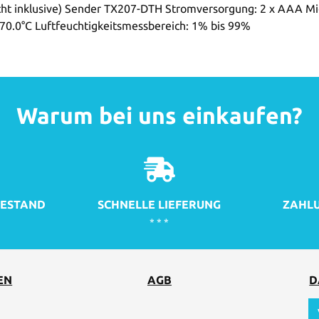
ht inklusive) Sender TX207-DTH Stromversorgung: 2 x AAA Mic
 70.0°C Luftfeuchtigkeitsmessbereich: 1% bis 99%
Warum bei uns einkaufen?
ESTAND
SCHNELLE LIEFERUNG
ZAHLU
* * *
EN
AGB
D