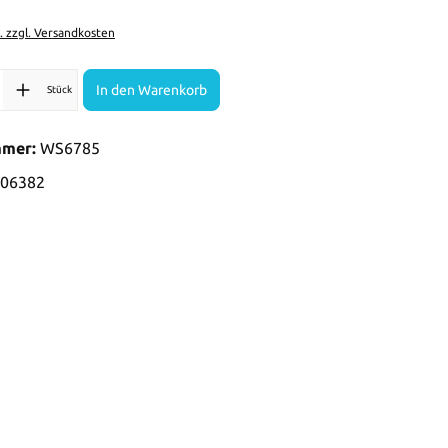
t. zzgl. Versandkosten
l: Gib den gewünschten Wert ein oder benutze die Schaltflächen 
In den Warenkorb
Stück
mmer:
WS6785
06382