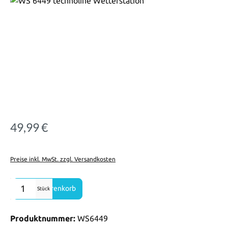
49,99 €
Regulärer Preis:
Preise inkl. MwSt. zzgl. Versandkosten
Produkt Anzahl: Gib den gewünschten Wert ein oder benutze die Sch
In den Warenkorb
Stück
Produktnummer:
WS6449