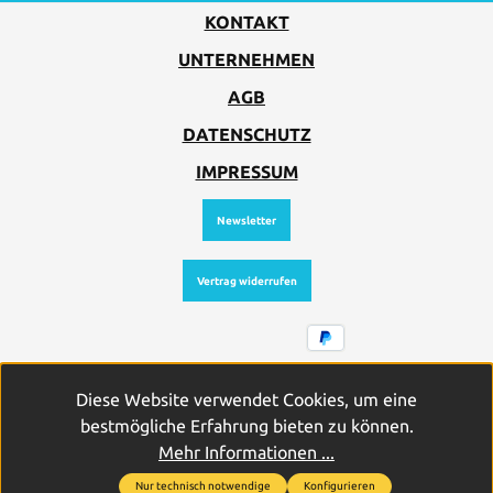
KONTAKT
UNTERNEHMEN
AGB
DATENSCHUTZ
IMPRESSUM
Newsletter
Vertrag widerrufen
Alle Preise inkl. gesetzl. Mehrwertsteuer zzgl.
Diese Website verwendet Cookies, um eine
Versandkosten
und ggf. Nachnahmegebühren, wenn nicht
bestmögliche Erfahrung bieten zu können.
anders angegeben.
Mehr Informationen ...
Nur technisch notwendige
Konfigurieren