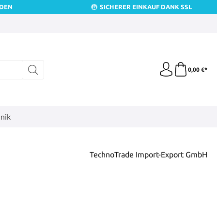
NDEN
SICHERER EINKAUF DANK SSL
0,00 €*
nik
TechnoTrade Import-Export GmbH
is: