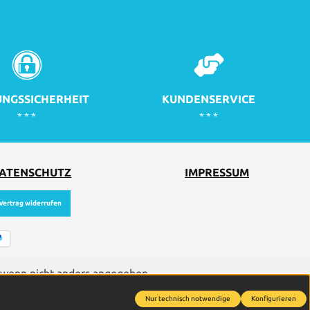
NGSSICHERHEIT
KUNDENSERVICE
* * *
* * *
ATENSCHUTZ
IMPRESSUM
Vertrag widerrufen
wenn nicht anders angegeben.
Nur technisch notwendige
Konfigurieren