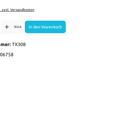
t. zzgl. Versandkosten
l: Gib den gewünschten Wert ein oder benutze die Schaltflächen 
In den Warenkorb
Stück
mmer:
TX308
06758