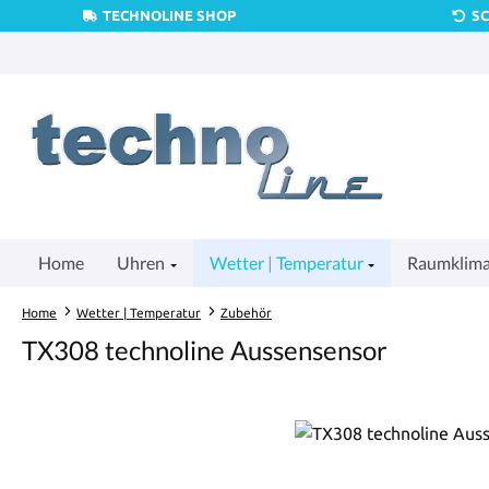
TECHNOLINE SHOP
S
um Hauptinhalt springen
Zur Suche springen
Zur Hauptnavigation springen
Home
Uhren
Wetter | Temperatur
Raumklim
Home
Wetter | Temperatur
Zubehör
TX308 technoline Aussensensor
Bildergalerie überspringen