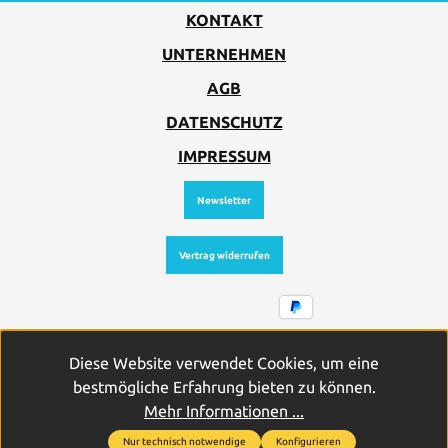
KONTAKT
UNTERNEHMEN
AGB
DATENSCHUTZ
IMPRESSUM
Newsletter
Vertrag widerrufen
Alle Preise inkl. gesetzl. Mehrwertsteuer zzgl.
Diese Website verwendet Cookies, um eine
Versandkosten
und ggf. Nachnahmegebühren, wenn nicht
bestmögliche Erfahrung bieten zu können.
anders angegeben.
Mehr Informationen ...
Nur technisch notwendige
Konfigurieren