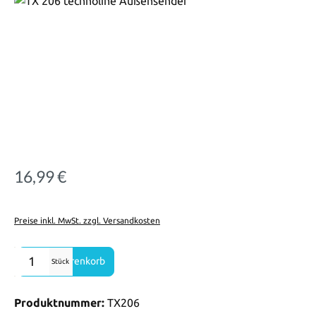
16,99 €
Regulärer Preis:
Preise inkl. MwSt. zzgl. Versandkosten
Produkt Anzahl: Gib den gewünschten Wert ein oder benutze die Sch
In den Warenkorb
Stück
Produktnummer:
TX206