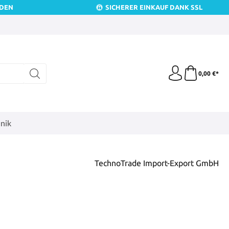
NDEN
SICHERER EINKAUF DANK SSL
0,00 €*
nik
TechnoTrade Import-Export GmbH
is: