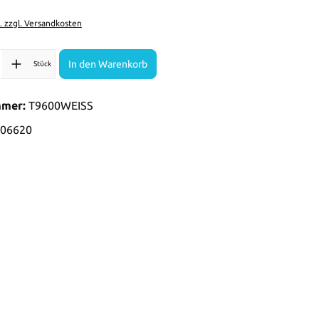
t. zzgl. Versandkosten
l: Gib den gewünschten Wert ein oder benutze die Schaltflächen 
In den Warenkorb
Stück
mmer:
T9600WEISS
06620