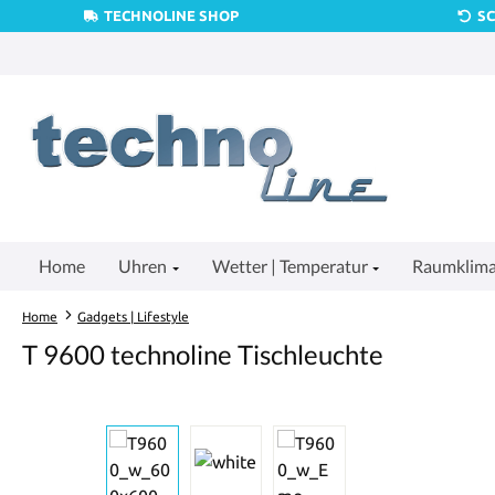
TECHNOLINE SHOP
S
um Hauptinhalt springen
Zur Suche springen
Zur Hauptnavigation springen
Home
Uhren
Wetter | Temperatur
Raumklim
Home
Gadgets | Lifestyle
T 9600 technoline Tischleuchte
Bildergalerie überspringen