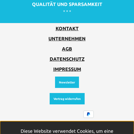
QUALITÄT UND SPARSAMKEIT
* * *
KONTAKT
UNTERNEHMEN
AGB
DATENSCHUTZ
IMPRESSUM
Newsletter
Vertrag widerrufen
Alle Preise inkl. gesetzl. Mehrwertsteuer zzgl.
Diese Website verwendet Cookies, um eine