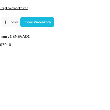
t. zzgl. Versandkosten
l: Gib den gewünschten Wert ein oder benutze die Schaltflächen 
In den Warenkorb
Stück
mmer:
GENEVADG
03010