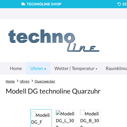
TECHNOLINE SHOP
S
um Hauptinhalt springen
Zur Suche springen
Zur Hauptnavigation springen
Home
Uhren
Wetter | Temperatur
Raumklim
Home
Uhren
Quarzwecker
Modell DG technoline Quarzuhr
Bildergalerie überspringen