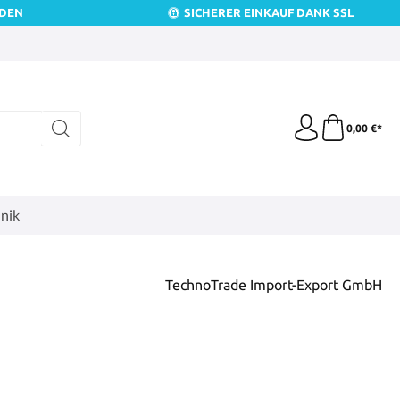
NDEN
SICHERER EINKAUF DANK SSL
0,00 €*
nik
TechnoTrade Import-Export GmbH
is: