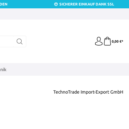
NDEN
SICHERER EINKAUF DANK SSL
0,00 €*
nik
TechnoTrade Import-Export GmbH
is: