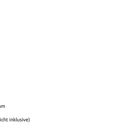
 mm
cht inklusive)