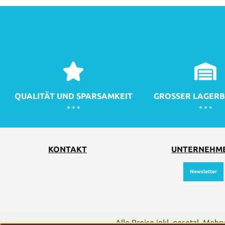
QUALITÄT UND SPARSAMKEIT
GROSSER LAGERB
* * *
* * *
KONTAKT
UNTERNEHM
Newsletter
Alle Preise inkl. gesetzl. Meh