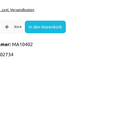
t. zzgl. Versandkosten
l: Gib den gewünschten Wert ein oder benutze die Schaltflächen 
In den Warenkorb
Stück
mmer:
MA10402
02734