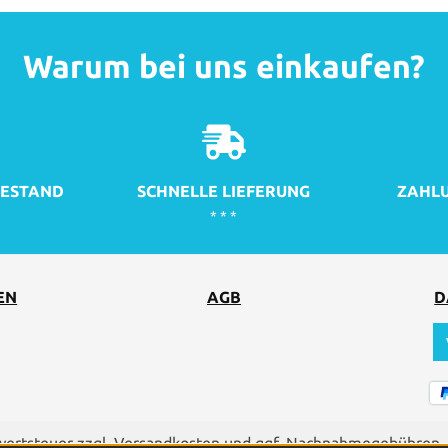
Warum bei uns einkaufen?
ESTAND
SCHNELLE LIEFERUNG
ZAHLU
* * *
EN
AGB
D
rwertsteuer zzgl.
Versandkosten
und ggf. Nachnahmegebühren, 