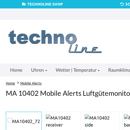
TECHNOLINE SHOP
S
um Hauptinhalt springen
Zur Suche springen
Zur Hauptnavigation springen
Home
Uhren
Wetter | Temperatur
Raumklim
Home
Mobile Alerts
MA 10402 Mobile Alerts Luftgütemonito
Bildergalerie überspringen