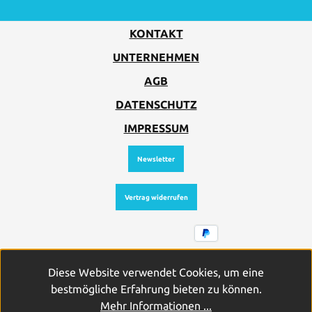
KONTAKT
UNTERNEHMEN
AGB
DATENSCHUTZ
IMPRESSUM
Newsletter
Vertrag widerrufen
Alle Preise inkl. gesetzl. Mehrwertsteuer zzgl.
Diese Website verwendet Cookies, um eine
Versandkosten
und ggf. Nachnahmegebühren, wenn nicht
bestmögliche Erfahrung bieten zu können.
anders angegeben.
Mehr Informationen ...