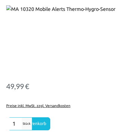
Bildergalerie überspringen
49,99 €
Regulärer Preis:
Preise inkl. MwSt. zzgl. Versandkosten
Produkt Anzahl: Gib den gewünschten Wert ein oder benutze die Sch
In den Warenkorb
Stück