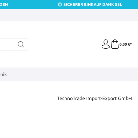
NDEN
SICHERER EINKAUF DANK SSL
0,00 €*
nik
TechnoTrade Import-Export GmbH
is: