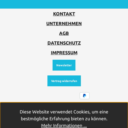
KONTAKT
UNTERNEHMEN
AGB
DATENSCHUTZ
IMPRESSUM
Newsletter
Vertrag widerrufen
Alle Preise inkl. gesetzl. Mehrwertsteuer zzgl.
Diese Website verwendet Cookies, um eine
Versandkosten
und ggf. Nachnahmegebühren, wenn nicht
bestmögliche Erfahrung bieten zu können.
anders angegeben.
Mehr Informationen ...