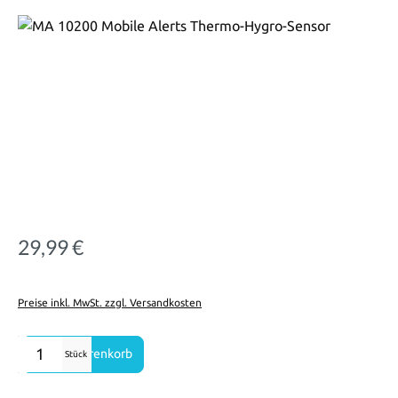
Bildergalerie überspringen
29,99 €
Regulärer Preis:
Preise inkl. MwSt. zzgl. Versandkosten
Produkt Anzahl: Gib den gewünschten Wert ein oder benutze die Sch
In den Warenkorb
Stück